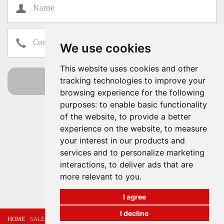
We use cookies
This website uses cookies and other
send
tracking technologies to improve your
browsing experience for the following
I have read and accept the
Terms of Use
purposes:
to enable basic functionality
Properties for sale and
of the website
,
to provide a better
experience on the website
rent in Mallorca
,
to measure
your interest in our products and
services and to personalize marketing
Our experience, your
interactions
,
to deliver ads that are
peace of mind
more relevant to you
.
I agree
I decline
HOME
SALES
RENTALS
ABOUT US
CONTACT
LEGAL NOTICE