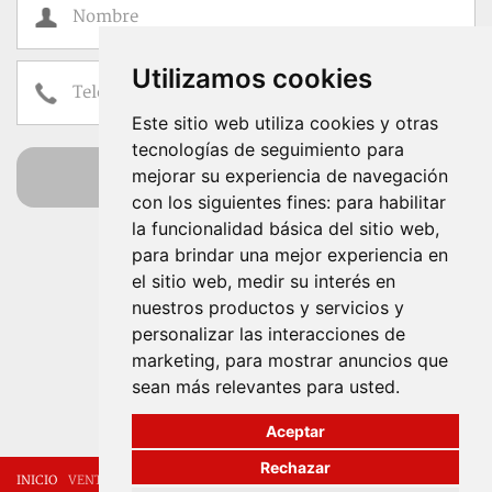
Utilizamos cookies
Este sitio web utiliza cookies y otras
tecnologías de seguimiento para
enviar
mejorar su experiencia de navegación
con los siguientes fines:
para habilitar
He leído y acepto las
Condiciones de uso
la funcionalidad básica del sitio web
,
Propiedades en venta y
para brindar una mejor experiencia en
el sitio web
alquiler en Mallorca
,
medir su interés en
nuestros productos y servicios y
personalizar las interacciones de
Nuestra experiencia su
marketing
,
para mostrar anuncios que
tranquilidad
sean más relevantes para usted
.
Aceptar
Rechazar
INICIO
VENTAS
ALQUILER
QUIÉNES SOMOS
CONTACTO