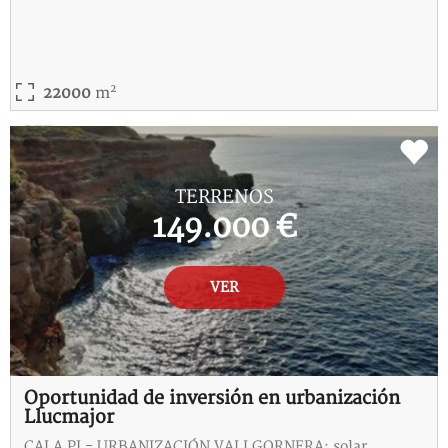
2
22000
m
REF:
5-115228-I
TERRENOS
149.000 €
VER
Oportunidad de inversión en urbanización
Llucmajor
CALA PI - URBANIZACIÓN VALLGORNERA: solar