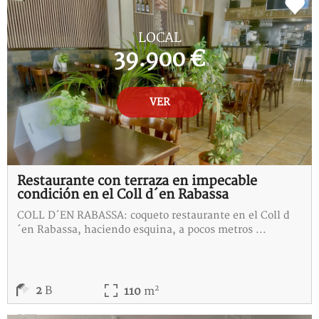
LOCAL
39.900 €
VER
Restaurante con terraza en impecable
condición en el Coll d´en Rabassa
COLL D´EN RABASSA: coqueto restaurante en el Coll d
´en Rabassa, haciendo esquina, a pocos metros ...
2
2
B
110
m