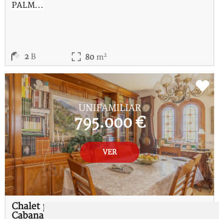
PALM...
2
2
B
80
m
REF:
D-115183-I
UNIFAMILIAR
795.000 €
VER
Chalet pareado de cuatro dormitorios en Sa
Cabana