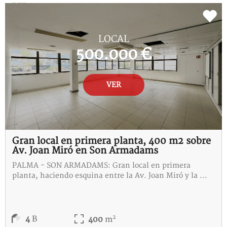
REF:
C-115292-I
LOCAL
500.000 €
VER
Gran local en primera planta, 400 m2 sobre
Av. Joan Miró en Son Armadams
PALMA - SON ARMADAMS: Gran local en primera
planta, haciendo esquina entre la Av. Joan Miró y la ...
2
4
B
400
m