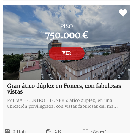
REF:
B-115289-I
PISO
750.000 €
VER
Gran ático dúplex en Foners, con fabulosas
vistas
PALMA - CENTRO - FONERS: ático dúplex, en una
ubicación privilegiada, con vistas fabulosas del ma...
2
2
Hab
2
B
180
m