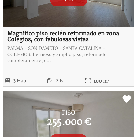
Magnífico piso recién reformado en zona
Colegios, con fabulosas vistas
PALMA - SON DAMETO - SANTA CATALINA -
COLEGIOS: hermoso y amplio piso, reformado
completamente, e...
2
3
Hab
2
B
100
m
REF:
D-115387-C
PISO
255.000 €