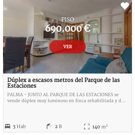
REF:
G-115302-I
PISO
690.000 €
VER
Dúplex a escasos metros del Parque de las
Estaciones
PALMA - JUNTO AL PARQUE DE LAS ESTACIONES se
vende dúplex muy luminoso en finca rehabilitada y d...
2
3
Hab
2
B
140
m