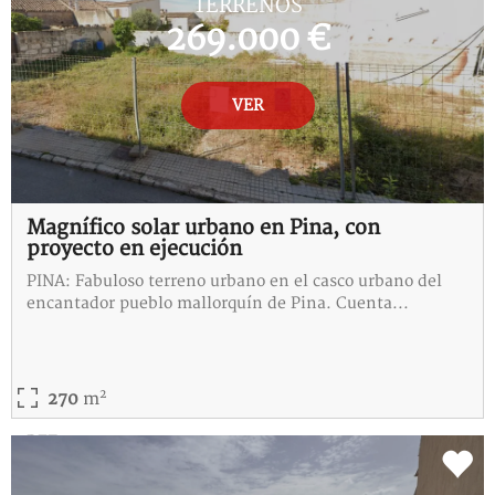
TERRENOS
269.000 €
VER
Magnífico solar urbano en Pina, con
proyecto en ejecución
PINA: Fabuloso terreno urbano en el casco urbano del
encantador pueblo mallorquín de Pina. Cuenta...
2
270
m
REF:
5-115317-I