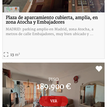
Plaza de aparcamiento cubierta, amplia, en
zona Atocha y Embajadores
MADRID: parking amplio en Madrid, zona Atocha, a
metros de calle Embajadores, muy bien ubicado y ...
2
13
m
REF:
M-115397-C
PISO
189.900 €
VER