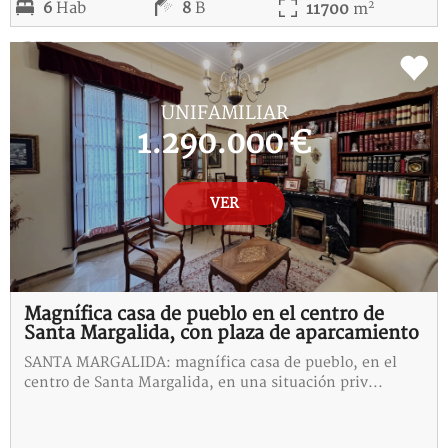
2
6
Hab
8
B
11700
m
REF:
4-115284-I
UNIFAMILIAR
1.290.000 €
VER
Magnífica casa de pueblo en el centro de
Santa Margalida, con plaza de aparcamiento
SANTA MARGALIDA: magnífica casa de pueblo, en el
centro de Santa Margalida, en una situación priv...