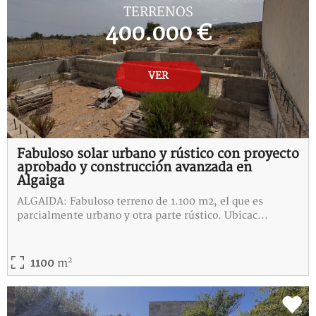
TERRENOS
400.000 €
VER
Fabuloso solar urbano y rústico con proyecto
aprobado y construcción avanzada en
Algaiga
ALGAIDA: Fabuloso terreno de 1.100 m2, el que es
parcialmente urbano y otra parte rústico. Ubicac...
2
1100
m
REF:
3-115313-I