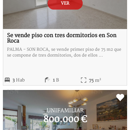
VER
Se vende piso con tres dormitorios en Son
Roca
PALMA - SON ROCA, se vende primer piso de 75 m2 que
se compone de tres dormitorios, dos de ellos ...
2
3
Hab
1
B
75
m
REF:
B-115385-D
UNIFAMILIAR
800.000 €