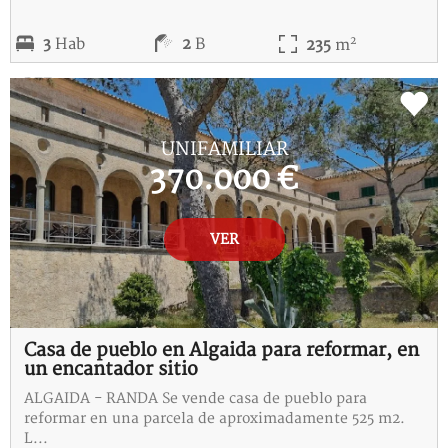
2
3
Hab
2
B
235
m
REF:
C-115245-I
UNIFAMILIAR
370.000 €
VER
Casa de pueblo en Algaida para reformar, en
un encantador sitio
ALGAIDA - RANDA Se vende casa de pueblo para
reformar en una parcela de aproximadamente 525 m2.
L...