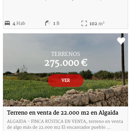
2
4
Hab
1
B
102
m
REF:
D-115229-I
TERRENOS
275.000 €
VER
Terreno en venta de 22.000 m2 en Algaida
ALGAIDA - FINCA RÚSTICA EN VENTA, terreno en venta
de algo más de 22.000 m2 El encantador pueblo ...