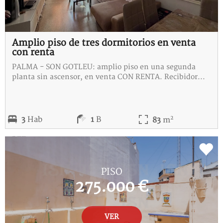
Amplio piso de tres dormitorios en venta
con renta
PALMA - SON GOTLEU: amplio piso en una segunda
planta sin ascensor, en venta CON RENTA. Recibidor...
2
3
Hab
1
B
83
m
REF:
G-115396-C
PISO
275.000 €
VER