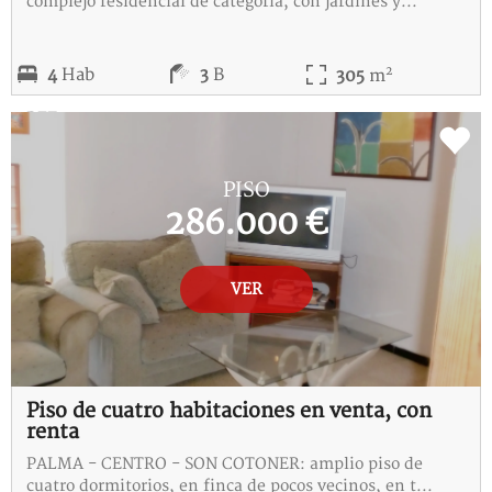
complejo residencial de categoría, con jardines y...
2
4
Hab
3
B
305
m
REF:
D-115230-I
PISO
286.000 €
VER
Piso de cuatro habitaciones en venta, con
renta
PALMA - CENTRO - SON COTONER: amplio piso de
cuatro dormitorios, en finca de pocos vecinos, en t...