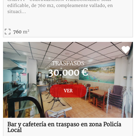
edificable, de 760 m2, compleamente vallado, en
situaci...
2
760
m
REF:
4-115219-I
TRASPASOS
30.000 €
VER
Bar y cafetería en traspaso en zona Policía
Local