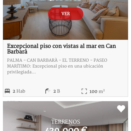
VER
Excepcional piso con vistas al mar en Can
Barbarà
PALMA - CAN BARBARÀ - EL TERRENO - PASEO
MARÍTIMO: Excepcional piso en una ubicación
privilegiada...
2
2
Hab
2
B
100
m
REF:
A-115348-Z
TERRENOS
439.000 €