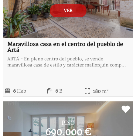
VER
Maravillosa casa en el centro del pueblo de
Artá
ARTÁ - En pleno centro del pueblo, se vende
maravillosa casa de estilo y carácter mallorquín comp...
2
6
Hab
6
B
180
m
REF:
3-115350-D
PISO
690.000 €