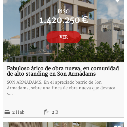
PISO
1.420.250 €
VER
Fabuloso ático de obra nueva, en comunidad
de alto standing en Son Armadams
SON ARMADAMS: En el apreciado barrio de Son
Armadams, sobre una finca de obra nueva que destaca
s...
2
Hab
2
B
REF:
B-115304-I