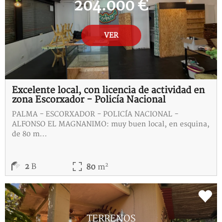
204.000 €
VER
Excelente local, con licencia de actividad en
zona Escorxador - Policía Nacional
PALMA - ESCORXADOR - POLICÍA NACIONAL -
ALFONSO EL MAGNANIMO: muy buen local, en esquina,
de 80 m...
2
2
B
80
m
REF:
F-115332-I
TERRENOS