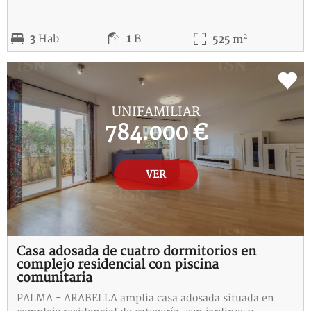
2
3
Hab
1
B
525
m
REF:
5-115233-I
UNIFAMILIAR
784.000 €
VER
Casa adosada de cuatro dormitorios en
complejo residencial con piscina
comunitaria
PALMA - ARABELLA amplia casa adosada situada en