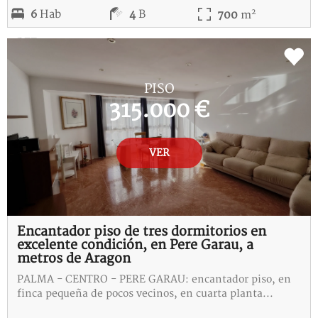
2
6
Hab
4
B
700
m
REF:
5-115282-I
PISO
315.000 €
VER
Encantador piso de tres dormitorios en
excelente condición, en Pere Garau, a
metros de Aragon
PALMA - CENTRO - PERE GARAU: encantador piso, en
finca pequeña de pocos vecinos, en cuarta planta...