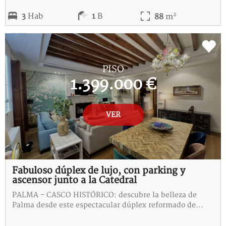
2
3
Hab
1
B
88
m
REF:
E-115266-I
PISO
1.399.000 €
VER
Fabuloso dúplex de lujo, con parking y
ascensor junto a la Catedral
PALMA - CASCO HISTÓRICO: descubre la belleza de
Palma desde este espectacular dúplex reformado de...