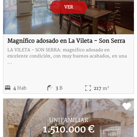
VER
Magnífico adosado en La Vileta - Son Serra
LA VILETA - SON SERRA: magnífico adosado en
excelente condición, con muy buenos acabados, en una
...
2
4
Hab
3
B
217
m
REF:
B-115373-C
UNIFAMILIAR
1.510.000 €