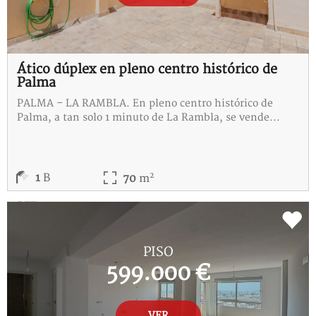
Ático dúplex en pleno centro histórico de
Palma
PALMA – LA RAMBLA. En pleno centro histórico de
Palma, a tan solo 1 minuto de La Rambla, se vende...
2
1
B
70
m
REF:
C-115395-D
PISO
599.000 €
VER