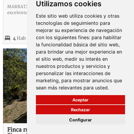
Utilizamos cookies
MARRATXÍ - SA CABANA En venta gran casa adosada en
excelente situación, calle tranquila sin ruido...
Este sitio web utiliza cookies y otras
tecnologías de seguimiento para
mejorar su experiencia de navegación
con los siguientes fines:
para habilitar
2
4
Hab
2
B
497
m
la funcionalidad básica del sitio web
,
REF:
5-115165-I
para brindar una mejor experiencia en
el sitio web
,
medir su interés en
nuestros productos y servicios y
FINCAS RÚSTICAS
personalizar las interacciones de
400.000 €
marketing
,
para mostrar anuncios que
sean más relevantes para usted
.
VER
Aceptar
Rechazar
Configurar
Finca rústica, en un encantador rincón de la