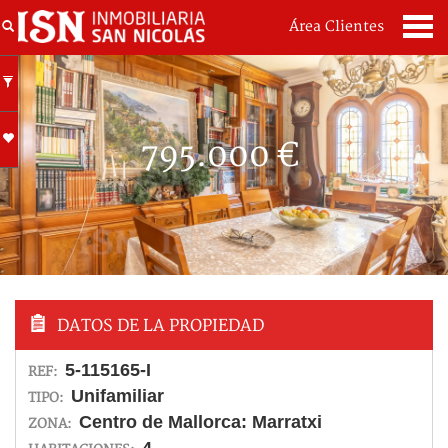
Área Clientes
795.000 €
DATOS DE LA PROPIEDAD
5-115165-I
REF:
Unifamiliar
TIPO:
Centro de Mallorca:
Marratxi
ZONA: