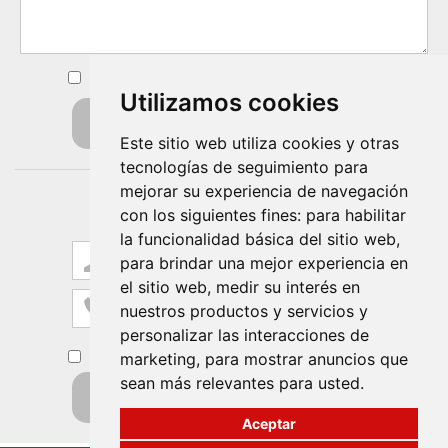
He leído y acepto los
términos y condiciones de uso
Utilizamos cookies
Enviar
Este sitio web utiliza cookies y otras
tecnologías de seguimiento para
mejorar su experiencia de navegación
971 726 602
Llámenos
con los siguientes fines:
para habilitar
o le llamamos
la funcionalidad básica del sitio web
,
para brindar una mejor experiencia en
el sitio web
,
medir su interés en
nuestros productos y servicios y
personalizar las interacciones de
marketing
,
para mostrar anuncios que
He leído y acepto los
términos y condiciones de uso
sean más relevantes para usted
.
Quiero que me llamen
Aceptar